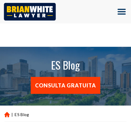
(713) 500-5000
ES Blog
CONSULTA GRATUITA
|
ES Blog
Ini
ci
o